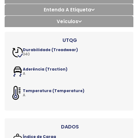
Entenda A Etiqueta
Veículos
Durabilidade (Treadwear)
340
Aderência (Traction)
A
Temperatura (Temperature)
A
Índice de Carga