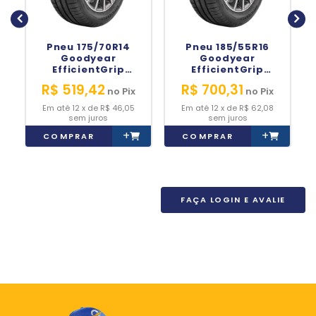
Pneu 175/70R14
Pneu 185/55R16
Goodyear
Goodyear
EfficientGrip
EfficientGrip
Performance 88T
Performance 83V
R$ 519,42
R$ 700,31
no
Pix
no
Pix
12
x
de
R$ 46,05
12
x
de
R$ 62,08
sem juros
sem juros
+
+
COMPRAR
COMPRAR
FAÇA LOGIN E AVALIE