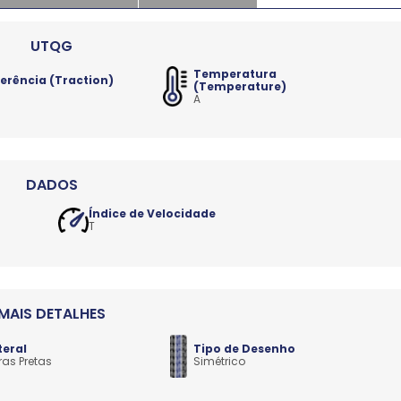
Temperatura
erência (Traction)
(Temperature)
A
Índice de Velocidade
T
teral
Tipo de Desenho
ras Pretas
Simétrico