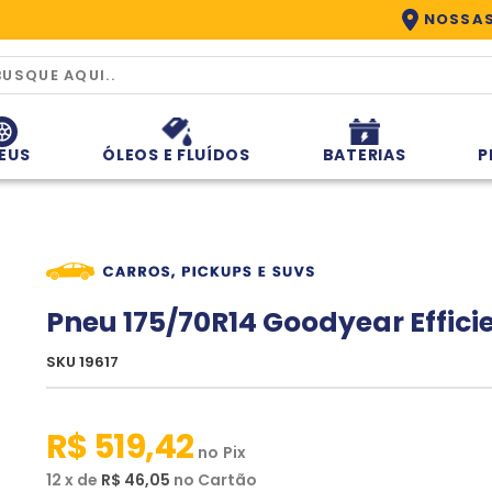
*
NOSSAS
EUS
ÓLEOS E FLUÍDOS
BATERIAS
P
Pneu 175/70R14 Goodyear Effic
SKU 19617
R$ 519,42
no
Pix
12
x
de
R$ 46,05
no
Cartão