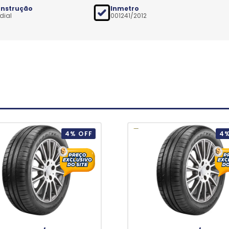
nstrução
Inmetro
dial
001241/2012
4% OFF
4%