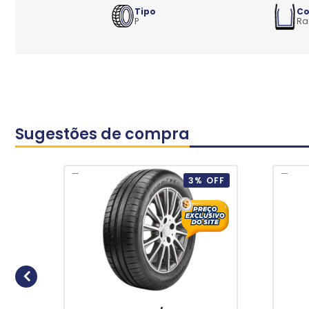
Tipo
Co
P
Ra
Sugestões de compra
3% OFF