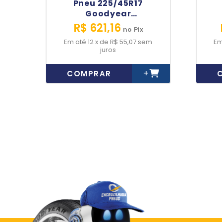
Pneu 225/45R17
Goodyear
EfficientGrip
R$ 621,16
no
Pix
Performance 94W XL
12
x
de
R$ 55,07
sem
juros
+
COMPRAR