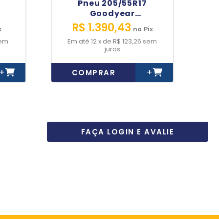
Pneu 205/55R17
Goodyear
Efficientgrip
R$ 1.390,43
x
no
Pix
H
Performance 91W Run
em
12
x
de
R$ 123,26
sem
ro
Flat *Rsc
juros
+
+
COMPRAR
FAÇA LOGIN E AVALIE