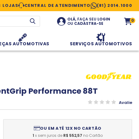
 LOJAS
CENTRAL DE ATENDIMENTO
(81) 2014.1000
OLÁ
, FAÇA SEU
LOGIN
0
OU
CADASTRA-SE
EÇAS AUTOMOTIVAS
SERVIÇOS AUTOMOTIVOS
ientGrip Performance 88T
Avalie
1
x sem juros de
R$ 552,57
no Cartão