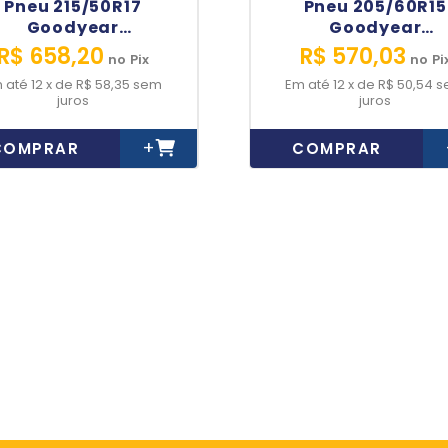
Pneu 215/50R17
Pneu 205/60R15
Goodyear
Goodyear
Efficientgrip
Efficientgrip
R$ 658,20
R$ 570,03
no
Pix
no
Pi
Performance 91V
Performance 91
12
x
de
R$ 58,35
sem
12
x
de
R$ 50,54
s
Original Vw Savei
juros
juros
+
COMPRAR
COMPRAR