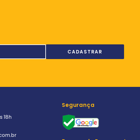
Segurança
s 18h
com.br