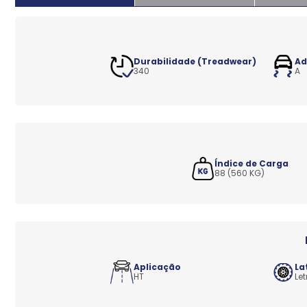
Durabilidade (Treadwear)
Ad
340
A
Índice de Carga
88 (560 KG)
Aplicação
La
HT
Let