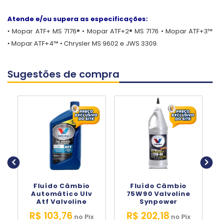
Atende e/ou supera as especificações:
• Mopar ATF+ MS 7176® • Mopar ATF+2® MS 7176 • Mopar ATF+3™
• Mopar ATF+4™ • Chrysler MS 9602 e JWS 3309.
Sugestões de compra
Fluído Câmbio
Fluído Câmbio
Automático Ulv
75W90 Valvoline
Atf Valvoline
Synpower
R$ 103,76
R$ 202,18
no
Pix
no
Pix