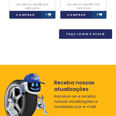
12
x
de
R$ 9,20
12
x
de
R$ 17,92
sem juros
sem juros
+
+
COMPRAR
COMPRAR
FAÇA LOGIN E AVALIE
Receba nossas
atualizações
Inscreva-se e receba
nossas atualizações e
novidades por e-mail: