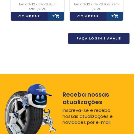
12
x
de
R$ 9,88
12
x
de
R$ 9,78
sem
sem juros
juros
+
+
COMPRAR
COMPRAR
FAÇA LOGIN E AVALIE
Receba nossas
atualizações
Inscreva-se e receba
nossas atualizações e
novidades por e-mail: