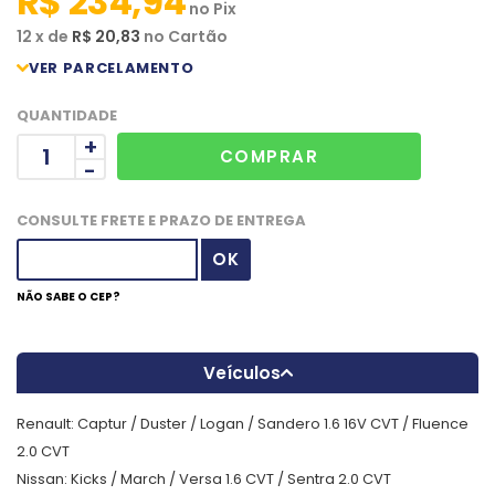
R$ 234,94
no
Pix
12
x
de
R$ 20,83
no
Cartão
QUANTIDADE
+
-
CONSULTE FRETE E PRAZO DE ENTREGA
NÃO SABE O CEP?
Veículos
Renault: Captur / Duster / Logan / Sandero 1.6 16V CVT / Fluence
2.0 CVT
Nissan: Kicks / March / Versa 1.6 CVT / Sentra 2.0 CVT