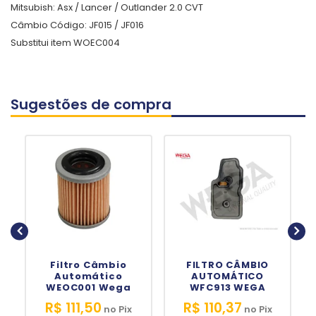
Mitsubish: Asx / Lancer / Outlander 2.0 CVT
Câmbio Código: JF015 / JF016
Substitui item WOEC004
Sugestões de compra
Filtro Câmbio
FILTRO CÂMBIO
Automático
AUTOMÁTICO
WEOC001 Wega
WFC913 WEGA
R$ 111,50
R$ 110,37
no
Pix
no
Pix