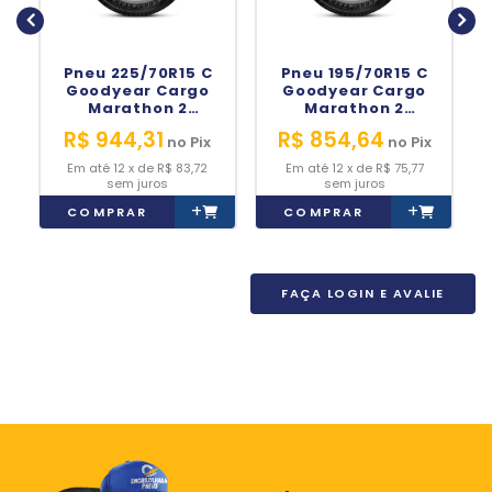
Pneu 225/70R15 C
Pneu 195/70R15 C
Goodyear Cargo
Goodyear Cargo
Marathon 2
Marathon 2
112/110R
104/102R
R$ 944,31
R$ 854,64
no
Pix
no
Pix
12
x
de
R$ 83,72
12
x
de
R$ 75,77
sem juros
sem juros
+
+
COMPRAR
COMPRAR
FAÇA LOGIN E AVALIE