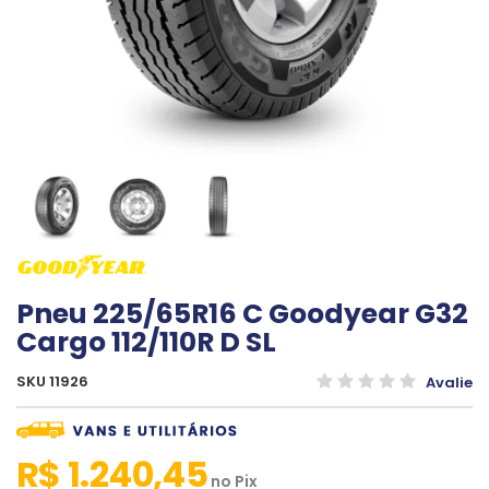
Pneu 225/65R16 C Goodyear G32
Cargo 112/110R D SL
SKU 11926
Avalie
R$ 1.240,45
no
Pix