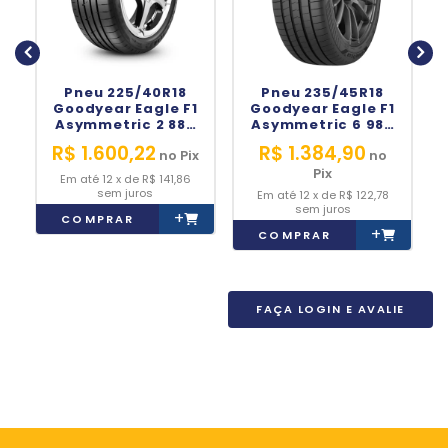
Pneu 225/40R18
Pneu 235/45R18
Goodyear Eagle F1
Goodyear Eagle F1
Asymmetric 2 88Y
Asymmetric 6 98Y
Run Flat Rsc*
Original Audi
R$ 1.600,22
R$ 1.384,90
no
Pix
no
Original Bmw
Serie 1
Pix
12
x
de
R$ 141,86
sem juros
12
x
de
R$ 122,78
sem juros
+
COMPRAR
+
COMPRAR
FAÇA LOGIN E AVALIE